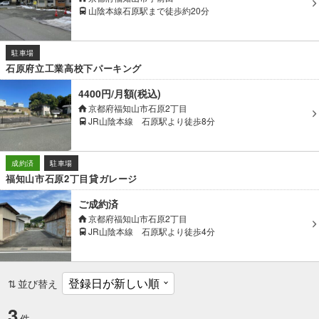
山陰本線石原駅まで徒歩約20分
駐車場
石原府立工業高校下パーキング
4400円/月額(税込)
京都府福知山市石原2丁目
JR山陰本線 石原駅より徒歩8分
成約済
駐車場
福知山市石原2丁目貸ガレージ
ご成約済
京都府福知山市石原2丁目
JR山陰本線 石原駅より徒歩4分
並び替え
3
件