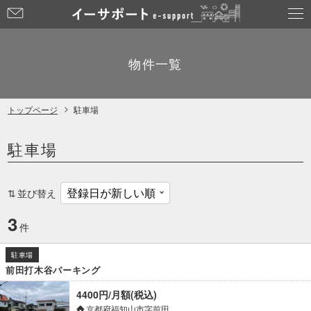
お
問
い
合
物件一覧
わ
せ
トップページ
駐車場
駐車場
並び替え
3
件
駐車場
前田打木谷パーキング
4400円/月額(税込)
京都府福知山市字前田