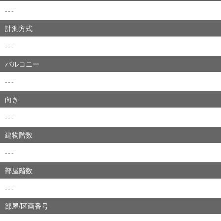
---
計測方式
---
バルコニー
---
向き
---
建物階数
---
部屋階数
---
部屋/区画番号