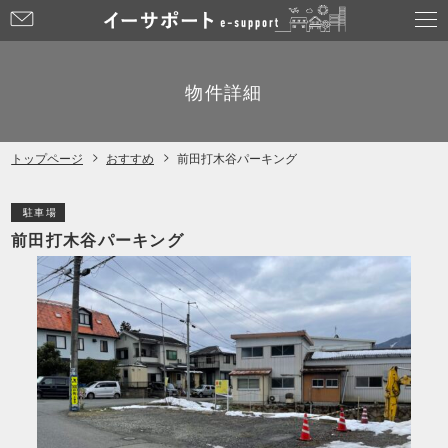
お
問
い
合
物件詳細
わ
せ
トップページ
おすすめ
前田打木谷パーキング
駐車場
前田打木谷パーキング