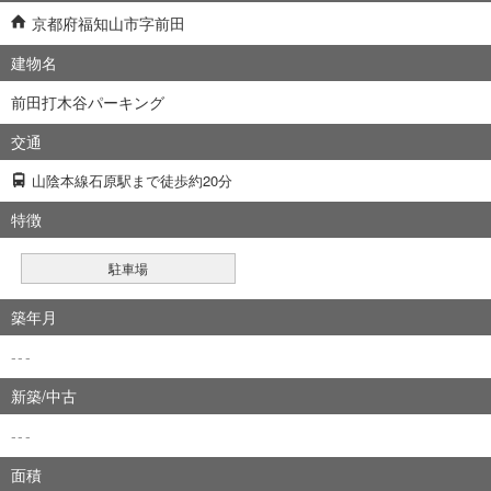
京都府福知山市字前田
建物名
前田打木谷パーキング
交通
山陰本線石原駅まで徒歩約20分
特徴
駐車場
築年月
---
新築/中古
---
面積