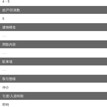
4・5
総戸/区画数
5
建物構造
---
間取内容
---
駐車場
---
取引態様
仲介
引渡/入居時期
即時